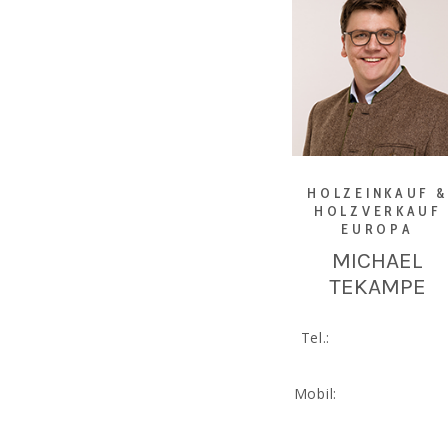
HOLZEINKAUF &
HOLZVERKAUF
EUROPA
MICHAEL
TEKAMPE
Tel.:
+49 5139 977 8
05
Mobil:
+49 175 727 4
3