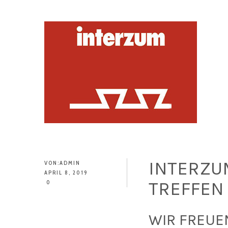
INTERZUM
VON:
ADMIN
APRIL 8, 2019
TREFFEN 
0
WIR FREUE