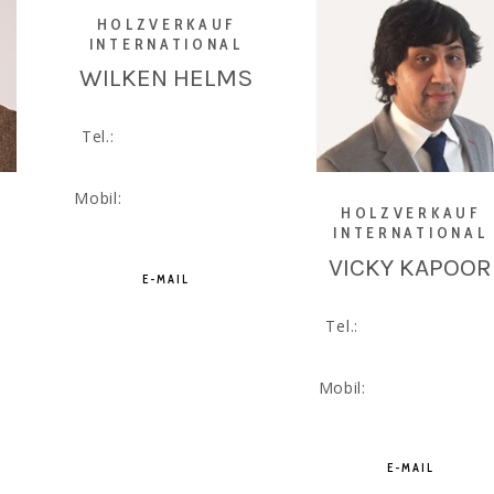
HOLZVERKAUF
INTERNATIONAL
WILKEN HELMS
Tel.:
+49 5139 977 80
02
Mobil:
+49 151 146 268
HOLZVERKAUF
02
INTERNATIONAL
VICKY KAPOOR
E-MAIL
Tel.:
+49 5139 977 8
03
0
Mobil:
+49 151 146 2
03
49
E-MAIL