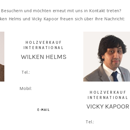
n Besuchern und möchten erneut mit uns in Kontakt treten?
en Helms und Vicky Kapoor freuen sich über Ihre Nachricht:
HOLZVERKAUF
INTERNATIONAL
WILKEN HELMS
Tel.:
+49 5139 977 80
02
Mobil:
+49 151 146 268
HOLZVERKAUF
02
INTERNATIONAL
VICKY KAPOOR
E-MAIL
Tel.:
+49 5139 977 8
03